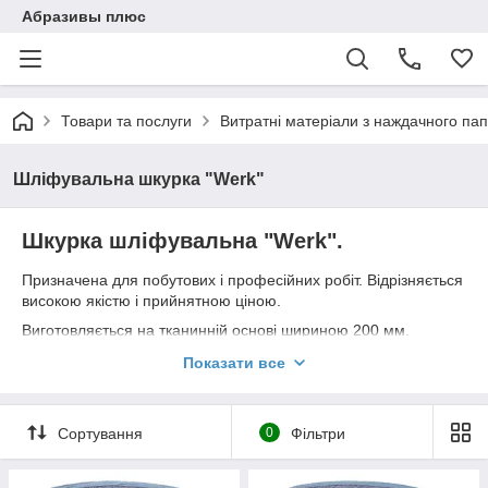
Абразивы плюс
Товари та послуги
Витратні матеріали з наждачного пап
Шліфувальна шкурка "Werk"
Шкурка шліфувальна "Werk".
Призначена для побутових і професійних робіт. Відрізняється
високою якістю і прийнятною ціною.
Виготовляється на тканинній основі шириною 200 мм.
Різна зернистість дозволить застосувати для різних видів
Показати все
робіт від обдирання до шліфування.
Поставляється в рулонах по 50 метрів.
Сортування
0
Фільтри