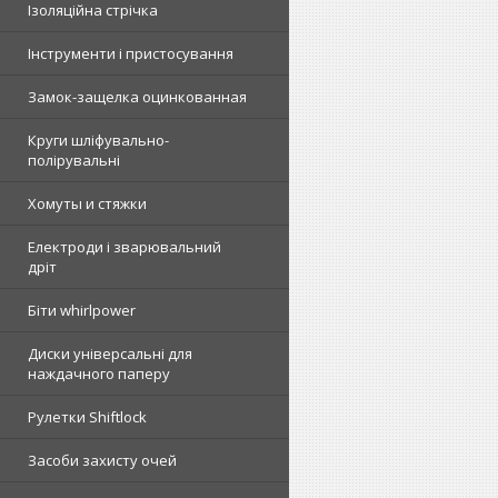
Ізоляційна стрічка
Інструменти і пристосування
Замок-защелка оцинкованная
Круги шліфувально-
полірувальні
Хомуты и стяжки
Електроди і зварювальний
дріт
Біти whirlpower
Диски універсальні для
наждачного паперу
Рулетки Shiftlock
Засоби захисту очей