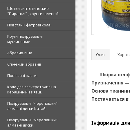
Щетки синтетические
"Пиранья" , круг сизалевый
Повстяні і фетрові кола
Круги полірувальні
муслиновые
Абразив-піна
Опис
Харак
Спінений абразив
Шкірка шліф
Пов'язані пасти.
Призначення — 
Кола для электроточил на
Основа тканинна
керамічній зв'язці.
Постачається в
Полірувальні "черепашки"
алмазні диски Китай
Полірувальні "черепашки"
Інформація дл
алмазні диски.