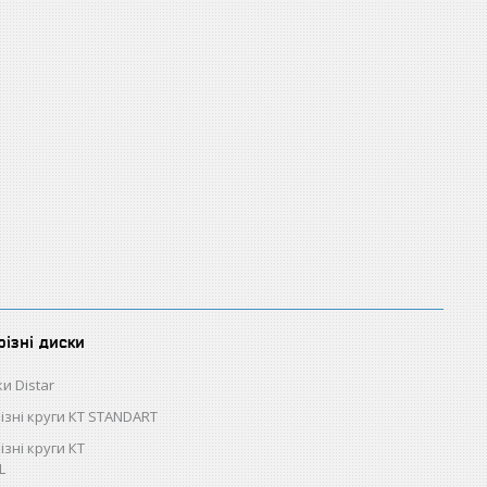
різні диски
и Distar
різні круги КТ STANDART
ізні круги КТ
L