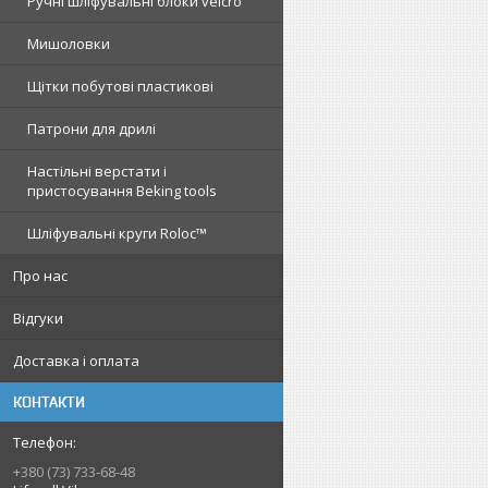
Ручні шліфувальні блоки velcro
Мишоловки
Щітки побутові пластикові
Патрони для дрилі
Настільні верстати і
пристосування Beking tools
Шліфувальні круги Roloc™
Про нас
Відгуки
Доставка і оплата
КОНТАКТИ
+380 (73) 733-68-48