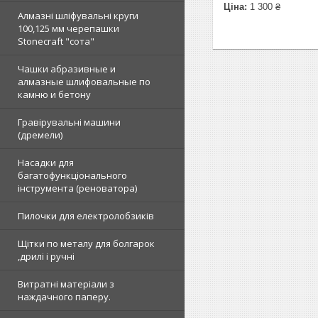
Ціна:
1 300 ₴
Алмазні шліфувальні круги
100,125 мм черепашки
Stonecraft "сота"
Чашки абразивные и
алмазные шлифовальные по
камню и бетону
Гравірувальні машини
(дремели)
Насадки для
багатофункціонального
інструмента (реноватора)
Пилочки для електролобзиків
Щітки по металу для болгарок
,дрилі і ручні
Витратні матеріали з
наждачного паперу.