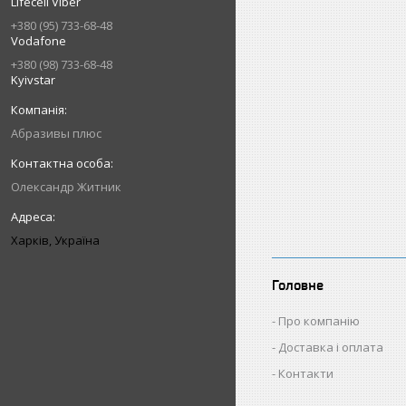
Lifecell Viber
+380 (95) 733-68-48
Vodafone
+380 (98) 733-68-48
Kyivstar
Абразивы плюс
Олександр Житник
Харків, Україна
Головне
Про компанію
Доставка і оплата
Контакти