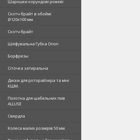
Шарошки корундові рожеві
Скотч-брайт в обоймі
Ø120х100 мм.
Скотч-брайт
Шліфувальна Губка Orion
Борфрезы
Сіточка затиральна
Диски для роторайзера та міні
КШМ.
Полотна для шабельних пив
ALLUSE
Свердла
Колеса малих розмірів 50 мм.