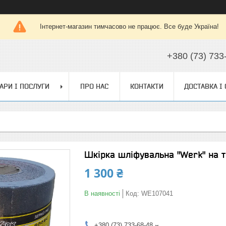
Інтернет-магазин тимчасово не працює. Все буде Україна!
+380 (73) 733
АРИ І ПОСЛУГИ
ПРО НАС
КОНТАКТИ
ДОСТАВКА І
Шкірка шліфувальна "Werk" на т
1 300 ₴
В наявності
Код:
WE107041
+380 (73) 733-68-48