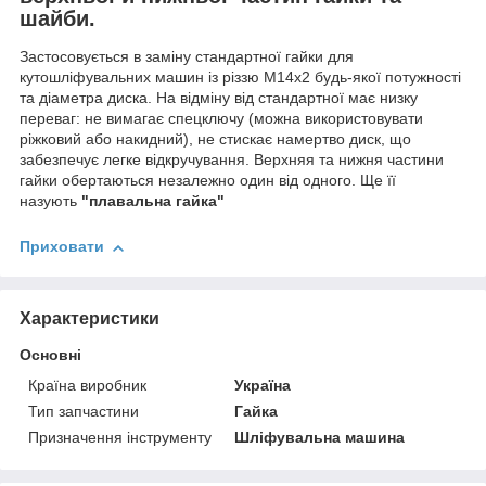
шайби.
Застосовується в заміну стандартної гайки для
кутошліфувальних машин із різзю М14х2 будь-якої потужності
та діаметра диска. На відміну від стандартної має низку
переваг: не вимагає спецключу (можна використовувати
ріжковий або накидний), не стискає намертво диск, що
забезпечує легке відкручування.
Верхня
я та нижня частини
гайки обертаються незалежно один від одного. Ще її
наз
ують
"плавальна гайка"
Приховати
Характеристики
Основні
Країна виробник
Україна
Тип запчастини
Гайка
Призначення інструменту
Шліфувальна машина