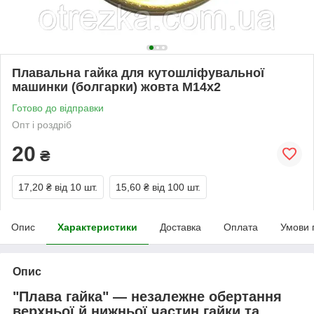
Плавальна гайка для кутошліфувальної
машинки (болгарки) жовта М14х2
Готово до відправки
Опт і роздріб
20
₴
17,20 ₴
від 10 шт.
15,60 ₴
від 100 шт.
Опис
Характеристики
Доставка
Оплата
Умови 
Опис
"Плава гайка" — незалежне обертання
верхньої й нижньої частин гайки та