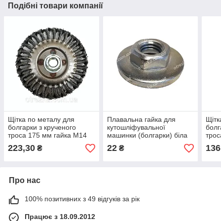
Подібні товари компанії
Щітка по металу для
Плавальна гайка для
Щітк
болгарки з крученого
кутошліфувальної
болг
троса 175 мм гайка М14
машинки (болгарки) біла
трос
"Judos"
посилена М14х2
"Jud
223,30
22
136
₴
₴
Про нас
100% позитивних з 49 відгуків за рік
Працює з 18.09.2012