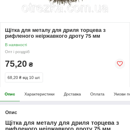
Щітка для металу для дриля торцева з
рифленого неіржавкого дроту 75 мм
В наявності
Опт і роздріб
75,20
₴
68,20 ₴
від 10 шт.
Опис
Характеристики
Доставка
Оплата
Умови п
Опис
Щітка для металу для дриля торцева з
рифленого неіржавкого дроту 75 мм.