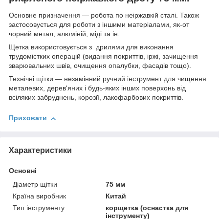
Основне призначення — робота по неіржавкій сталі. Також
застосовується для роботи з іншими матеріалами, як-от
чорний метал, алюміній, міді та ін.
Щетка використовується з дрилями для виконання
трудомістких операцій (видання покриттів, іржі, зачищення
зварювальних швів, очищення опалубки, фасадів тощо).
Технічні щітки — незамінний ручний інструмент для чищення
металевих, дерев'яних і будь-яких інших поверхонь від
всіляких забруднень, корозії, лакофарбових покриттів.
Приховати
Характеристики
Основні
Діаметр щітки
75 мм
Країна виробник
Китай
Тип інструменту
корщетка (оснастка для
інструменту)