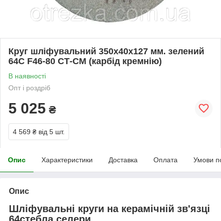
Круг шліфувальний 350х40х127 мм. зелений
64С F46-80 СТ-СМ (карбід кремнію)
В наявності
Опт і роздріб
5 025
₴
4 569 ₴
від 5 шт.
Опис
Характеристики
Доставка
Оплата
Умови п
Опис
Шліфувальні круги на керамічній зв'язці
64стебла селери