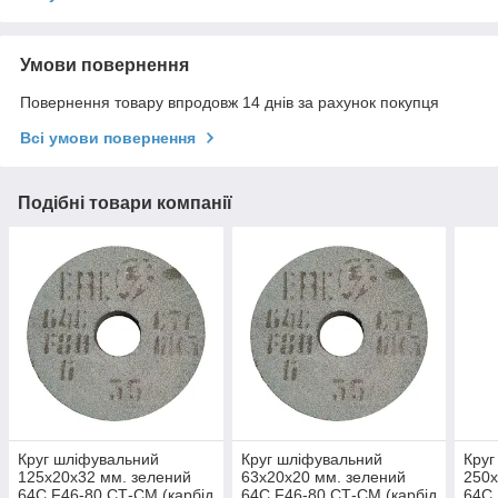
Умови повернення
Повернення товару впродовж 14 днів за рахунок покупця
Всі умови повернення
Подібні товари компанії
Круг шліфувальний
Круг шліфувальний
Круг
125х20х32 мм. зелений
63х20х20 мм. зелений
250х
64С F46-80 СТ-СМ (карбід
64С F46-80 СТ-СМ (карбід
64С 