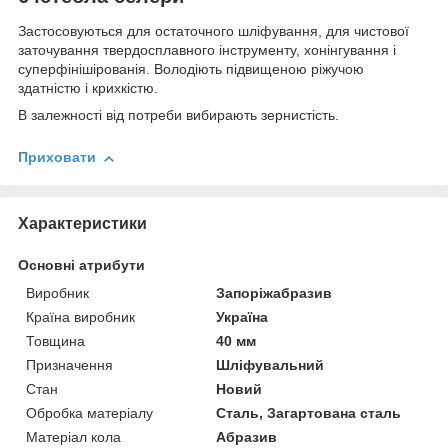
Застосовуються для остаточного шліфування, для чистової
заточування твердосплавного інструменту, хонінгування і
суперфінішірованія. Володіють підвищеною ріжучою
здатністю і крихкістю.
В залежності від потреби вибирають зернистість.
Приховати
Характеристики
Основні атрибути
Виробник
Запоріжабразив
Країна виробник
Україна
Товщина
40 мм
Призначення
Шліфувальний
Стан
Новий
Обробка матеріалу
Сталь, Загартована сталь
Матеріал кола
Абразив