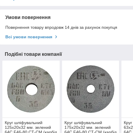
Умови повернення
Повернення товару впродовж 14 днів за рахунок покупця
Всі умови повернення
Подібні товари компанії
Круг шліфувальний
Круг шліфувальний
Круг
125х20х32 мм. зелений
175х20х32 мм. зелений
63х2
64С F46-80 СТ-СМ (карбід
64С F46-80 СТ-СМ (карбід
64С 