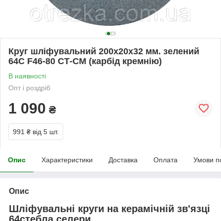
Круг шліфувальний 200х20х32 мм. зелений
64С F46-80 СТ-СМ (карбід кремнію)
В наявності
Опт і роздріб
1 090
₴
991 ₴
від 5 шт.
Опис
Характеристики
Доставка
Оплата
Умови п
Опис
Шліфувальні круги на керамічній зв'язці
64стебла селери