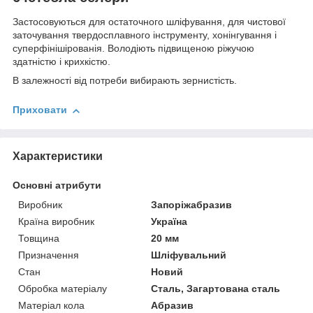
Застосовуються для остаточного шліфування, для чистової
заточування твердосплавного інструменту, хонінгування і
суперфінішірованія. Володіють підвищеною ріжучою
здатністю і крихкістю.
В залежності від потреби вибирають зернистість.
Приховати
Характеристики
Основні атрибути
Виробник
Запоріжабразив
Країна виробник
Україна
Товщина
20 мм
Призначення
Шліфувальний
Стан
Новий
Обробка матеріалу
Сталь, Загартована сталь
Матеріал кола
Абразив