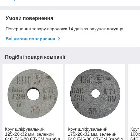
Умови повернення
Повернення товару впродовж 14 днів за рахунок покупця
Всі умови повернення
Подібні товари компанії
Круг шліфувальний
Круг шліфувальний
Круг
125х20х32 мм. зелений
175х20х32 мм. зелений
100х
64С F46-80 СТ-СМ (карбід
64С F46-80 СТ-СМ (карбід
64С 