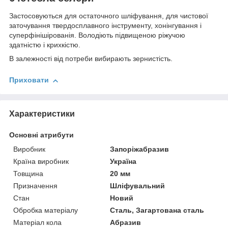
Застосовуються для остаточного шліфування, для чистової
заточування твердосплавного інструменту, хонінгування і
суперфінішірованія. Володіють підвищеною ріжучою
здатністю і крихкістю.
В залежності від потреби вибирають зернистість.
Приховати
Характеристики
Основні атрибути
Виробник
Запоріжабразив
Країна виробник
Україна
Товщина
20 мм
Призначення
Шліфувальний
Стан
Новий
Обробка матеріалу
Сталь, Загартована сталь
Матеріал кола
Абразив