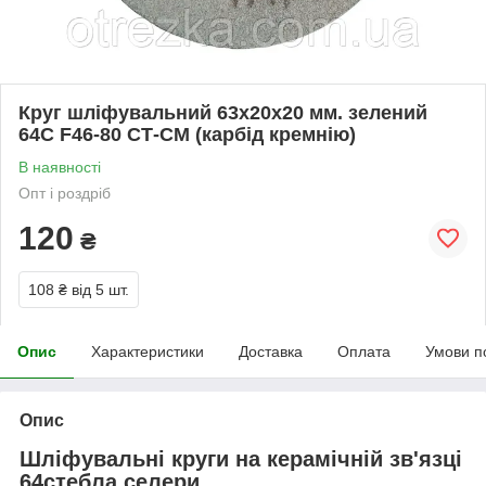
Круг шліфувальний 63х20х20 мм. зелений
64С F46-80 СТ-СМ (карбід кремнію)
В наявності
Опт і роздріб
120
₴
108 ₴
від 5 шт.
Опис
Характеристики
Доставка
Оплата
Умови п
Опис
Шліфувальні круги на керамічній зв'язці
64стебла селери