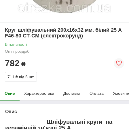
Круг шліфувальний 200х16х32 мм. білий 25 А
F46-80 СТ-СМ (електрокорунд)
В наявності
Опт і роздріб
782
₴
711 ₴
від 5 шт.
Опис
Характеристики
Доставка
Оплата
Умови п
Опис
Шліфувальні круги на
керамічній зв'язці 25 А