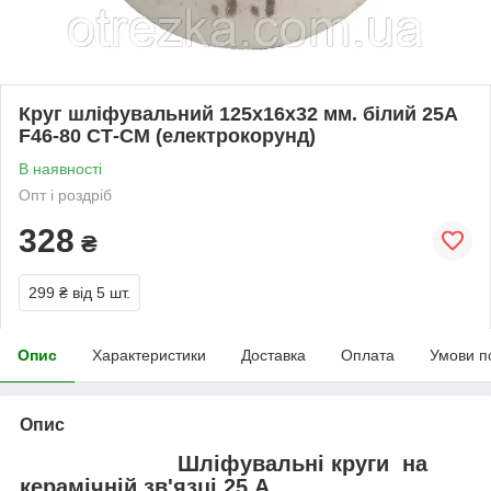
Круг шліфувальний 125х16х32 мм. білий 25А
F46-80 СТ-СМ (електрокорунд)
В наявності
Опт і роздріб
328
₴
299 ₴
від 5 шт.
Опис
Характеристики
Доставка
Оплата
Умови п
Опис
Шліфувальні круги на
керамічній зв'язці 25 А