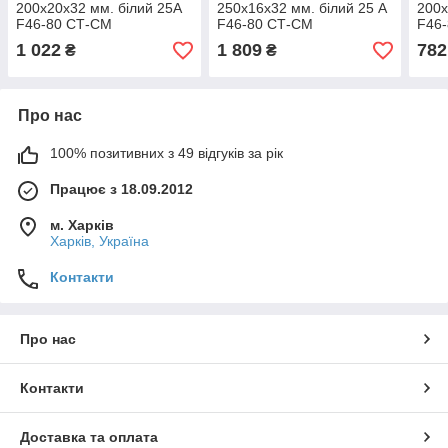
200х20х32 мм. білий 25А
250х16х32 мм. білий 25 А
200х
F46-80 СТ-СМ
F46-80 СТ-СМ
F46
(електрокорунд)
(електрокорунд)
(еле
1 022
1 809
782
₴
₴
Про нас
100% позитивних з 49 відгуків за рік
Працює з 18.09.2012
м. Харків
Харків, Україна
Контакти
Про нас
Контакти
Доставка та оплата