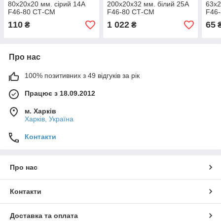
80х20х20 мм. сірий 14А
200х20х32 мм. білий 25А
63х2
F46-80 СТ-СМ
F46-80 СТ-СМ
F46
(електрокорунд)
(електрокорунд)
(еле
110
1 022
65
₴
₴
Про нас
100% позитивних з 49 відгуків за рік
Працює з 18.09.2012
м. Харків
Харків, Україна
Контакти
Про нас
Контакти
Доставка та оплата