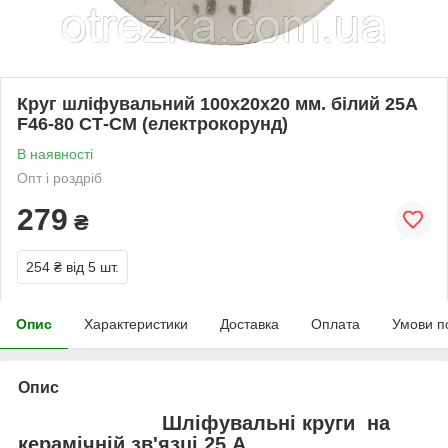
Круг шліфувальний 100х20х20 мм. білий 25А
F46-80 СТ-СМ (електрокорунд)
В наявності
Опт і роздріб
279
₴
254 ₴
від 5 шт.
Опис
Характеристики
Доставка
Оплата
Умови п
Опис
Шліфувальні круги на
керамічній зв'язці 25 А