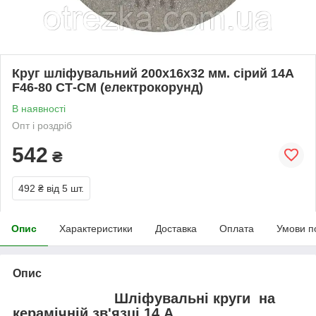
Круг шліфувальний 200х16х32 мм. сірий 14А
F46-80 СТ-СМ (електрокорунд)
В наявності
Опт і роздріб
542
₴
492 ₴
від 5 шт.
Опис
Характеристики
Доставка
Оплата
Умови п
Опис
Шліфувальні круги на
керамічній зв'язці 14 А