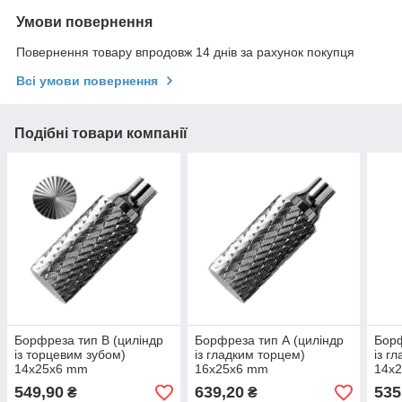
Умови повернення
Повернення товару впродовж 14 днів за рахунок покупця
Всі умови повернення
Подібні товари компанії
Борфреза тип B (циліндр
Борфреза тип А (циліндр
Борф
із торцевим зубом)
із гладким торцем)
із г
14x25x6 mm
16x25x6 mm
14x
549,90
639,20
535
₴
₴