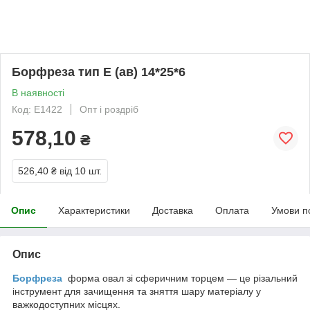
Борфреза тип E (ав) 14*25*6
В наявності
Код: E1422
Опт і роздріб
578,10
₴
526,40 ₴
від 10 шт.
Опис
Характеристики
Доставка
Оплата
Умови п
Опис
Борфреза
форма овал зі сферичним торцем — це різальний
інструмент для зачищення та зняття шару матеріалу у
важкодоступних місцях.