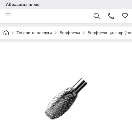
Абразивы плюс
Товари та послуги
Борфрезы
Борфреза циліндр (тип