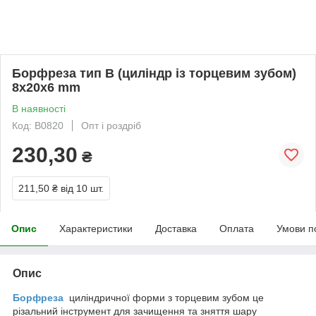
Борфреза тип B (циліндр із торцевим зубом)
8x20x6 mm
В наявності
Код: B0820
Опт і роздріб
230,30
₴
211,50 ₴
від 10 шт.
Опис
Характеристики
Доставка
Оплата
Умови п
Опис
Борфреза
циліндричної форми з торцевим зубом це
різальний інструмент для зачищення та зняття шару