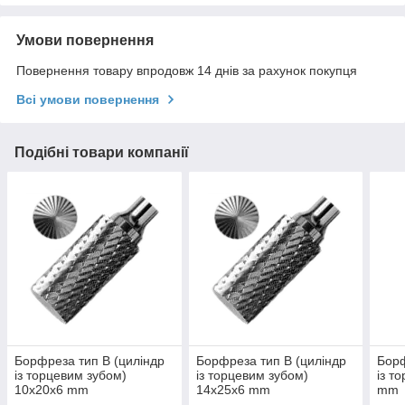
Умови повернення
Повернення товару впродовж 14 днів за рахунок покупця
Всі умови повернення
Подібні товари компанії
Борфреза тип B (циліндр
Борфреза тип B (циліндр
Борф
із торцевим зубом)
із торцевим зубом)
із т
10x20x6 mm
14x25x6 mm
mm