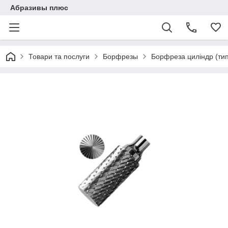
Абразивы плюс
Товари та послуги
Борфрезы
Борфреза циліндр (тип