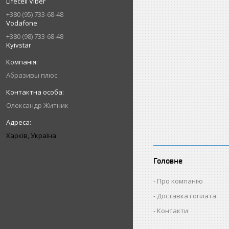
Lifecell Viber
+380 (95) 733-68-48
Vodafone
+380 (98) 733-68-48
Kyivstar
Абразивы плюс
Олександр Житник
Харків, Україна
Головне
Про компанію
Доставка і оплата
Контакти