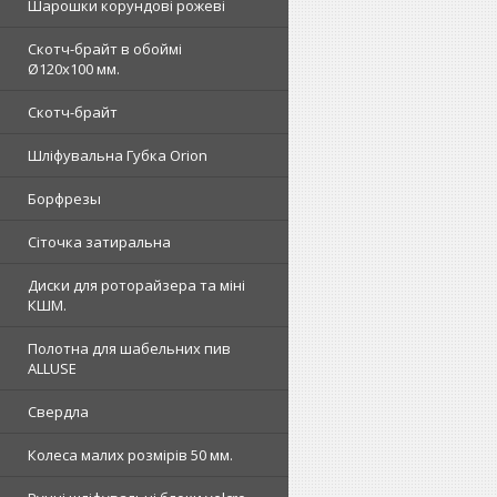
Шарошки корундові рожеві
Скотч-брайт в обоймі
Ø120х100 мм.
Скотч-брайт
Шліфувальна Губка Orion
Борфрезы
Сіточка затиральна
Диски для роторайзера та міні
КШМ.
Полотна для шабельних пив
ALLUSE
Свердла
Колеса малих розмірів 50 мм.