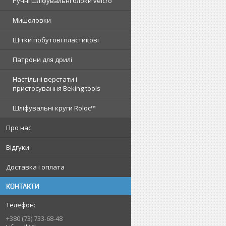
Ручні шліфувальні блоки velcro
Мишоловки
Щітки побутові пластикові
Патрони для дрилі
Настільні верстати і
пристосування Beking tools
Шліфувальні круги Roloc™
Про нас
Відгуки
Доставка і оплата
КОНТАКТИ
+380 (73) 733-68-48