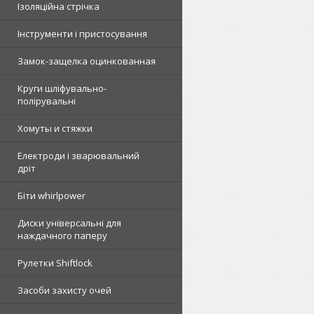
Ізоляційна стрічка
Інструменти і пристосування
Замок-защелка оцинкованная
Круги шліфувально-
полірувальні
Хомуты и стяжки
Електроди і зварювальний
дріт
Біти whirlpower
Диски універсальні для
наждачного паперу
Рулетки Shiftlock
Засоби захисту очей