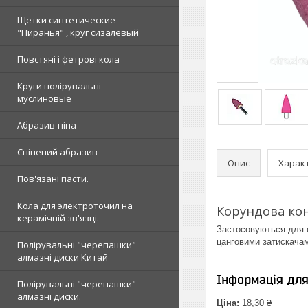
Щетки синтетические
"Пиранья" , круг сизалевый
Повстяні і фетрові кола
Круги полірувальні
муслиновые
Абразив-піна
Спінений абразив
Опис
Харак
Пов'язані пасти.
Кола для электроточил на
Корундова кон
керамічній зв'язці.
Застосовуються для о
цанговими затискачами
Полірувальні "черепашки"
алмазні диски Китай
Інформація дл
Полірувальні "черепашки"
алмазні диски.
Ціна:
18,30 ₴