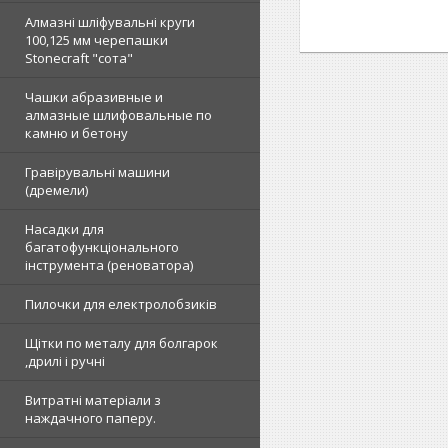
Алмазні шліфувальні круги
100,125 мм черепашки
Stonecraft "сота"
Чашки абразивные и
алмазные шлифовальные по
камню и бетону
Гравірувальні машини
(дремели)
Насадки для
багатофункціонального
інструмента (реноватора)
Пилочки для електролобзиків
Щітки по металу для болгарок
,дрилі і ручні
Витратні матеріали з
наждачного паперу.