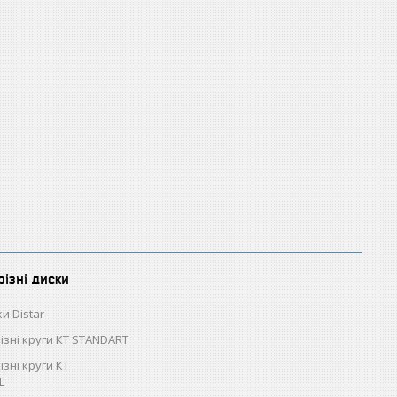
різні диски
и Distar
різні круги КТ STANDART
ізні круги КТ
L