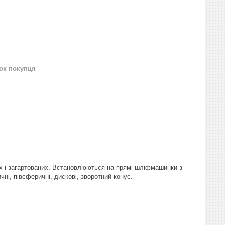
нок покупця
х і загартованих. Встановлюються на прямі шліфмашинки з
чні, півсферичні, дискові, зворотний конус.