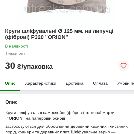
Круги шліфувальні Ø 125 мм. на липучці
(фіброві) P320 "ORION"
В наявності
Тільки опт
30
₴/упаковка
Опис
Характеристики
Доставка
Оплата
Умови п
Опис
Круги шліфувальні самоклейні (фіброві) торгової марки
"ORION"
на паперовій основі
застосовуються для оброблення деревини хвойних і листяних
порід, фанери та деревних плит. Шліфувальне зерно —