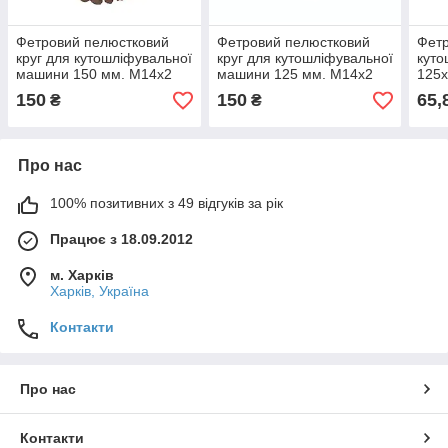
Фетровий пелюстковий
Фетровий пелюстковий
Фетр
круг для кутошліфувальної
круг для кутошліфувальної
куто
машини 150 мм. М14х2
машини 125 мм. М14х2
125х
150
150
65,
₴
₴
Про нас
100% позитивних з 49 відгуків за рік
Працює з 18.09.2012
м. Харків
Харків, Україна
Контакти
Про нас
Контакти