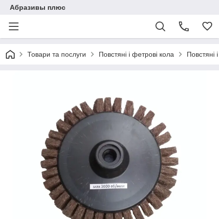
Абразивы плюс
Товари та послуги
Повстяні і фетрові кола
Повстяні 