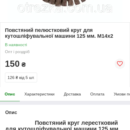
Повстяний пелюстковий круг для
кутошліфувальної машини 125 мм. М14х2
В наявності
Опт і роздріб
150
₴
126 ₴
від 5 шт.
Опис
Характеристики
Доставка
Оплата
Умови п
Опис
Повстяний круг лерестковий
для кутошліфувальної машини 125 мм.