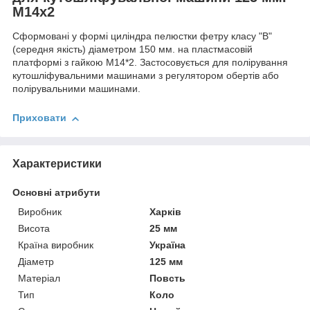
М14х2
Сформовані у формі циліндра пелюстки фетру класу "В"
(середня якість) діаметром 150 мм. на пластмасовій
платформі з гайкою М14*2. Застосовується для полірування
кутошліфувальними машинами з регулятором обертів або
полірувальними машинами.
Приховати
Характеристики
Основні атрибути
Виробник
Харків
Висота
25 мм
Країна виробник
Україна
Діаметр
125 мм
Матеріал
Повсть
Тип
Коло