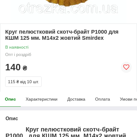
Круг пелюстковий скотч-брайт P1000 для
КШМ 125 мм. М14х2 жовтий Smirdex
В наявності
Опт і роздріб
140
₴
115 ₴
від 10 шт.
Опис
Характеристики
Доставка
Оплата
Умови п
Опис
Круг пелюстковий скотч-брайт
P1000 для КШМ 125 мм. М14х2 жовтий