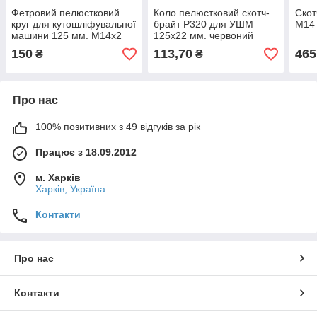
Фетровий пелюстковий
Коло пелюстковий скотч-
Скот
круг для кутошліфувальної
брайт P320 для УШМ
М14
машини 125 мм. М14х2
125х22 мм. червоний
150
113,70
465
₴
₴
Про нас
100% позитивних з 49 відгуків за рік
Працює з 18.09.2012
м. Харків
Харків, Україна
Контакти
Про нас
Контакти