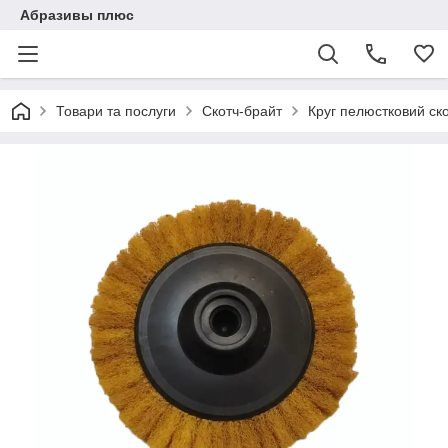
Абразивы плюс
Товари та послуги
Скотч-брайт
Круг пелюстковий ск