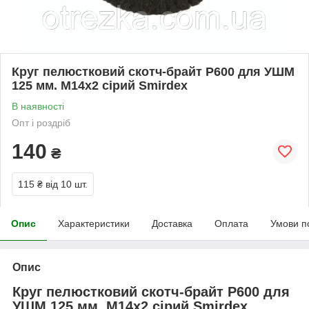
Круг пелюстковий скотч-брайт P600 для УШМ
125 мм. М14х2 сірий Smirdex
В наявності
Опт і роздріб
140
₴
115 ₴
від 10 шт.
Опис
Характеристики
Доставка
Оплата
Умови п
Опис
Круг пелюстковий скотч-брайт P600 для
УШМ 125 мм. М14х2 сірий Smirdex