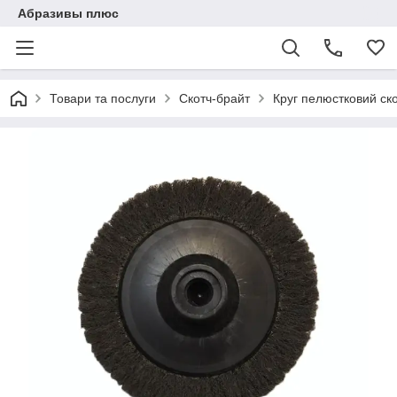
Абразивы плюс
Товари та послуги
Скотч-брайт
Круг пелюстковий ск