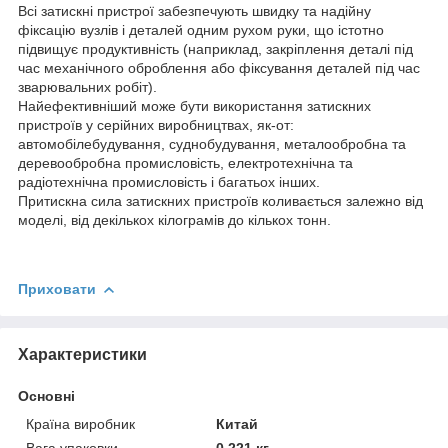
Всі затискні пристрої забезпечують швидку та надійну
фіксацію вузлів і деталей одним рухом руки, що істотно
підвищує продуктивність (наприклад, закріплення деталі під
час механічного оброблення або фіксування деталей під час
зварювальних робіт).
Найефективніший може бути використання затискних
пристроїв у серійних виробництвах, як-от:
автомобілебудування, суднобудування, металообробна та
деревообробна промисловість, електротехнічна та
радіотехнічна промисловість і багатьох інших.
Притискна сила затискних пристроїв коливається залежно від
моделі, від декількох кілограмів до кількох тонн.
Приховати
Характеристики
Основні
Країна виробник
Китай
Вага упаковки
0.221 кг