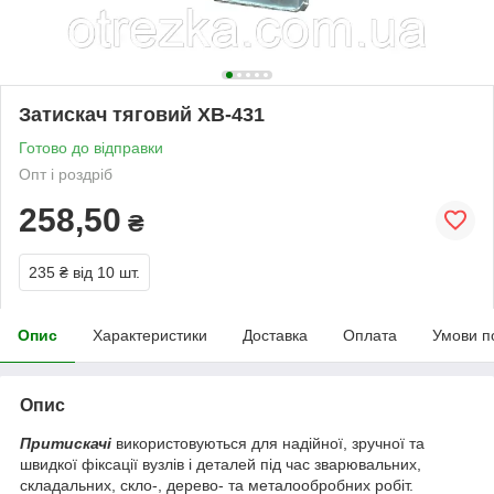
Затискач тяговий XB-431
Готово до відправки
Опт і роздріб
258,50
₴
235 ₴
від 10 шт.
Опис
Характеристики
Доставка
Оплата
Умови п
Опис
Притискачі
використовуються для надійної, зручної та
швидкої фіксації вузлів і деталей під час зварювальних,
складальних, скло-, дерево- та металообробних робіт.