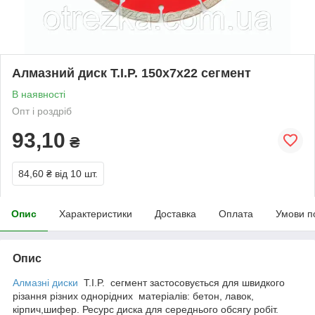
Алмазний диск T.I.P. 150х7х22 сегмент
В наявності
Опт і роздріб
93,10
₴
84,60 ₴
від 10 шт.
Опис
Характеристики
Доставка
Оплата
Умови п
Опис
Алмазні диски
T.I.P. сегмент застосовується для швидкого
різання різних однорідних матеріалів: бетон, лавок,
кірпич,шифер. Ресурс диска для середнього обсягу робіт.