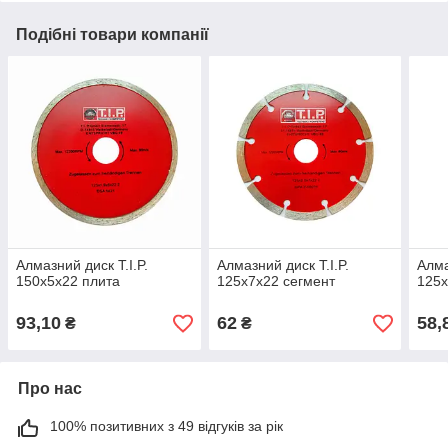
Подібні товари компанії
Алмазний диск T.I.P.
Алмазний диск T.I.P.
Алма
150х5х22 плита
125х7х22 сегмент
125х
93,10
62
58,
₴
₴
Про нас
100% позитивних з 49 відгуків за рік