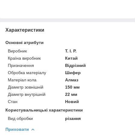
Характеристики
Основні атрибути
Виробник
T. I. P.
Країна виробник
Китай
Призначення
Відрізний
Обробка матеріалу
Шифер
Матеріал кола
Алмаз
Діаметр зовнішній
150 мм
Діаметр внутрішній
22 мм
Стан
Новий
Користувальницькі характеристики
Вид обробки
різання
Приховати