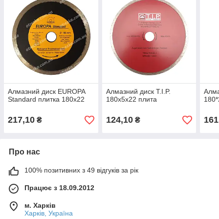
Алмазний диск EUROPA
Алмазний диск T.I.P.
Алма
Standard плитка 180х22
180х5х22 плита
180*
217,10
124,10
161
₴
₴
Про нас
100% позитивних з 49 відгуків за рік
Працює з 18.09.2012
м. Харків
Харків, Україна