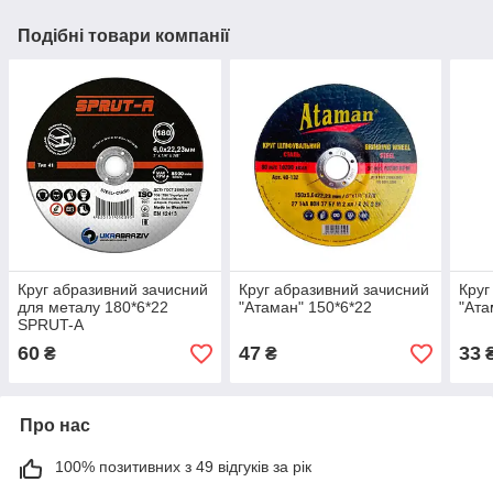
Подібні товари компанії
Круг абразивний зачисний
Круг абразивний зачисний
Круг
для металу 180*6*22
"Атаман" 150*6*22
"Ата
SPRUT-A
60
47
33
₴
₴
Про нас
100% позитивних з 49 відгуків за рік