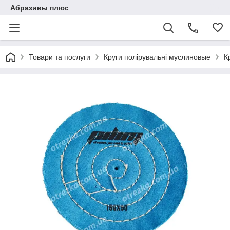
Абразивы плюс
Товари та послуги
Круги полірувальні муслиновые
К