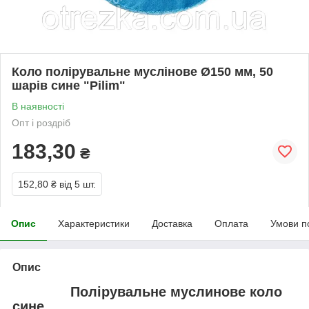
Коло полірувальне муслінове Ø150 мм, 50
шарів сине "Pilim"
В наявності
Опт і роздріб
183,30
₴
152,80 ₴
від 5 шт.
Опис
Характеристики
Доставка
Оплата
Умови п
Опис
Полірувальне муслинове коло
сине.