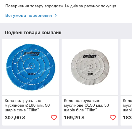
Повернення товару впродовж 14 днів за рахунок покупця
Всі умови повернення
Подібні товари компанії
Коло полірувальне
Коло полірувальне
Коло
муслінове Ø180 мм, 50
муслінове Ø150 мм, 50
мусл
шарів сине "Pilim"
шарів біле "Pilim"
шарі
п'ят
307,90
169,20
183
₴
₴