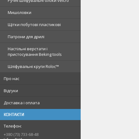
Ручні шліфувальні блоки velcro
Мишоловки
Щітки побутові пластикові
Патрони для дрилі
Настільні верстати і
пристосування Beking tools
Шліфувальні круги Roloc™
Про нас
Відгуки
Доставка і оплата
КОНТАКТИ
+380 (73) 733-68-48