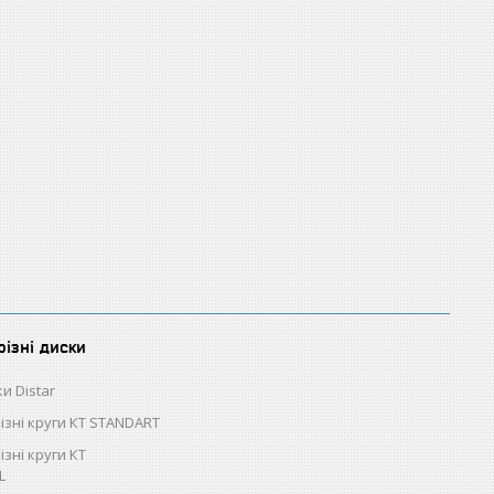
різні диски
и Distar
різні круги КТ STANDART
ізні круги КТ
L