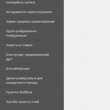
Ізоляційна стрічка
Інструменти і пристосування
Замок-защелка оцинкованная
Круги шліфувально-
полірувальні
Хомуты и стяжки
Електроди і зварювальний
дріт
Біти whirlpower
Диски універсальні для
наждачного паперу
Рулетки Shiftlock
Засоби захисту очей