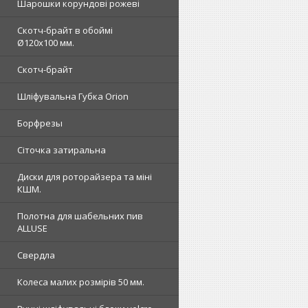
Шарошки корундові рожеві
Скотч-брайт в обоймі
Ø120х100 мм.
Скотч-брайт
Шліфувальна Губка Orion
Борфрезы
Сіточка затиральна
Диски для роторайзера та міні
КШМ.
Полотна для шабельних пив
ALLUSE
Свердла
Колеса малих розмірів 50 мм.