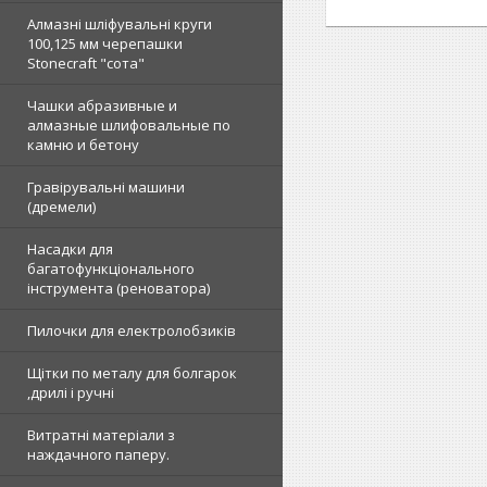
Алмазні шліфувальні круги
100,125 мм черепашки
Stonecraft "сота"
Чашки абразивные и
алмазные шлифовальные по
камню и бетону
Гравірувальні машини
(дремели)
Насадки для
багатофункціонального
інструмента (реноватора)
Пилочки для електролобзиків
Щітки по металу для болгарок
,дрилі і ручні
Витратні матеріали з
наждачного паперу.