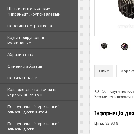
Щетки синтетические
"Пиранья" , круг сизалевый
Повстяні і фетрові кола
Круги полірувальні
муслиновые
Абразив-піна
Спінений абразив
Опис
Харак
Пов'язані пасти.
Кола для электроточил на
К.Л.О. - Круги пелюс
керамічній зв'язці.
Зернистість наждачно
Полірувальні "черепашки"
алмазні диски Китай
Інформація дл
Полірувальні "черепашки"
Ціна:
32,90 ₴
алмазні диски.