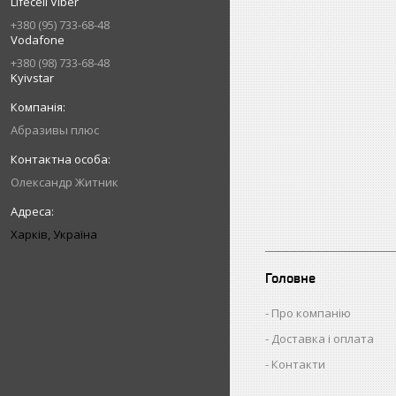
Lifecell Viber
+380 (95) 733-68-48
Vodafone
+380 (98) 733-68-48
Kyivstar
Абразивы плюс
Олександр Житник
Харків, Україна
Головне
Про компанію
Доставка і оплата
Контакти