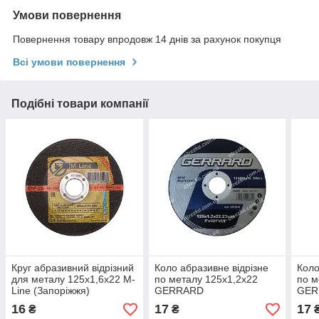
Умови повернення
Повернення товару впродовж 14 днів за рахунок покупця
Всі умови повернення
Подібні товари компанії
Круг абразивний відрізний
Коло абразивне відрізне
Коло
для металу 125х1,6х22 M-
по металу 125х1,2х22
по м
Line (Запоріжжя)
GERRARD
GER
16
17
17
₴
₴