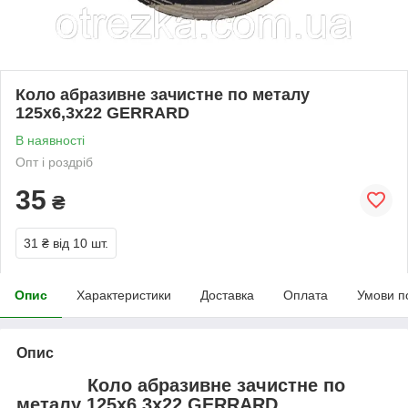
Коло абразивне зачистне по металу
125х6,3х22 GERRARD
В наявності
Опт і роздріб
35
₴
31 ₴
від 10 шт.
Опис
Характеристики
Доставка
Оплата
Умови п
Опис
Коло абразивне зачистне по
металу 125х6,3х22 GERRARD