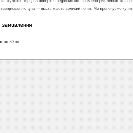
ою втулкою. Торцева поверхня відрізних кіл зроблена рифленою та шорс
ввідношенню ціна — якість мають великий попит. Ми пропонуємо купити к
я замовлення
ння:
50 шт.