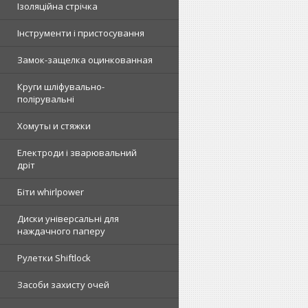
Ізоляційна стрічка
Інструменти і пристосування
Замок-защелка оцинкованная
Круги шліфувально-
полірувальні
Хомуты и стяжки
Електроди і зварювальний
дріт
Біти whirlpower
Диски універсальні для
наждачного паперу
Рулетки Shiftlock
Засоби захисту очей