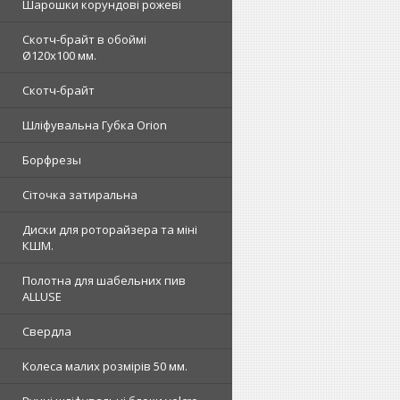
Шарошки корундові рожеві
Скотч-брайт в обоймі
Ø120х100 мм.
Скотч-брайт
Шліфувальна Губка Orion
Борфрезы
Сіточка затиральна
Диски для роторайзера та міні
КШМ.
Полотна для шабельних пив
ALLUSE
Свердла
Колеса малих розмірів 50 мм.