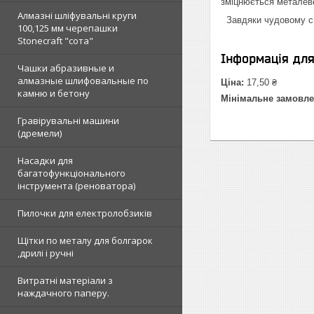
зміцнюється металев
Алмазні шліфувальні круги
Завдяки чудовому спі
100,125 мм черепашки
Stonecraft "сота"
Інформація дл
Чашки абразивные и
алмазные шлифовальные по
Ціна:
17,50 ₴
камню и бетону
Мінімальне замовле
Гравірувальні машини
(дремели)
Насадки для
багатофункціонального
інструмента (реноватора)
Пилочки для електролобзиків
Щітки по металу для болгарок
,дрилі і ручні
Витратні матеріали з
наждачного паперу.