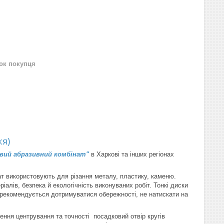
нок покупця
жя)
вий абразивний комбінат"
в Харкові та інших регіонах
т використовують для різання металу, пластику, каменю.
іалів, безпека й екологічність виконуваних робіт. Тонкі диски
рекомендується дотримуватися обережності, не натискати на
ння центрування та точності посадковий отвір кругів