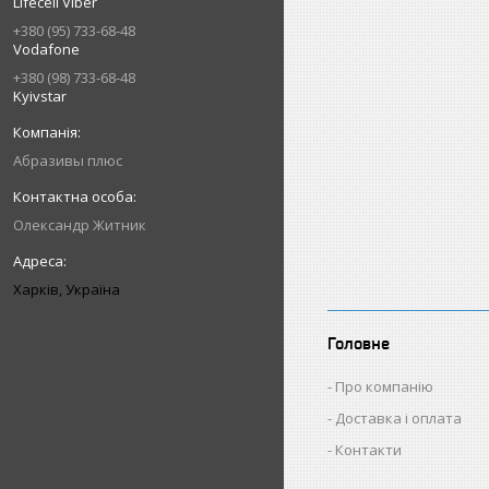
Lifecell Viber
+380 (95) 733-68-48
Vodafone
+380 (98) 733-68-48
Kyivstar
Абразивы плюс
Олександр Житник
Харків, Україна
Головне
Про компанію
Доставка і оплата
Контакти