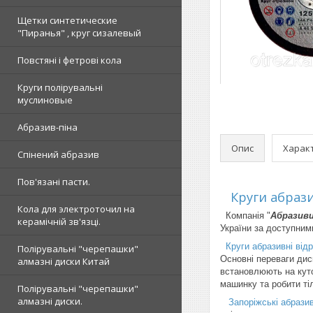
Щетки синтетические
"Пиранья" , круг сизалевый
Повстяні і фетрові кола
Круги полірувальні
муслиновые
Абразив-піна
Опис
Харак
Спінений абразив
Пов'язані пасти.
Круги абрази
Кола для электроточил на
Компанія "
Абразив
керамічній зв'язці.
України за доступним
Круги абразивні відр
Полірувальні "черепашки"
Основні переваги диск
алмазні диски Китай
встановлюють на куто
машинку та робити тіл
Полірувальні "черепашки"
алмазні диски.
Запоріжські абразивн