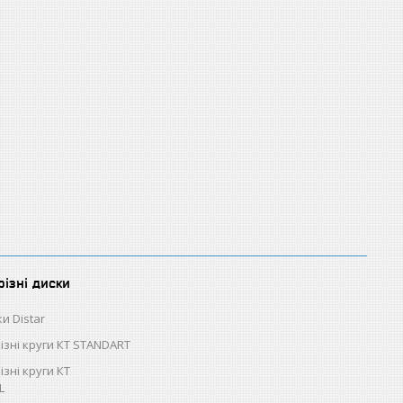
різні диски
и Distar
різні круги КТ STANDART
ізні круги КТ
L