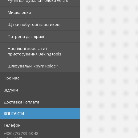
Ручні шліфувальні блоки velcro
Мишоловки
Щітки побутові пластикові
Патрони для дрилі
Настільні верстати і
пристосування Beking tools
Шліфувальні круги Roloc™
Про нас
Відгуки
Доставка і оплата
КОНТАКТИ
+380 (73) 733-68-48