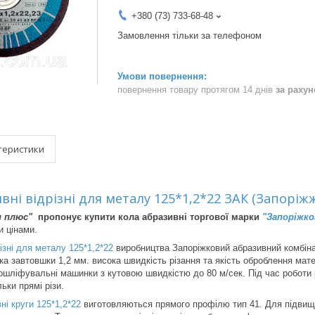
+380 (73) 733-68-48
Замовлення тільки за телефоном
повернення товару протягом 14 днів
за раху
теристики
вні відрізні для металу 125*1,2*22 ЗАК (Запоріж
и плюс"
пропонує купити кола абразивні торгової марки
"Запоріжко
и цінами.
ізні для металу 125*1,2*22
виробництва Запоріжковий абразивний комбіна
а завтовшки 1,2 мм. висока швидкість різання та якість оброблення матер
шліфувальні машинки з кутовою швидкістю до 80 м/сек. Під час роботи 
ьки прямі різи.
і круги 125*1,2*22
виготовляються прямого профілю тип 41. Для підвище