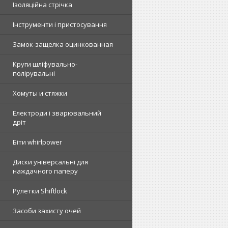
Ізоляційна стрічка
Інструменти і пристосування
Замок-защелка оцинкованная
Круги шліфувально-
полірувальні
Хомуты и стяжки
Електроди і зварювальний
дріт
Біти whirlpower
Диски універсальні для
наждачного паперу
Рулетки Shiftlock
Засоби захисту очей