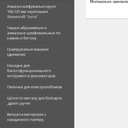
Мінімальне замовле
Алмазні шліфувальні круги
100,125 мм черепашки
Stonecraft "сота"
Чашки абразивные и
алмазные шлифовальные по
камню и бетону
Гравірувальні машини
(дремели)
Насадки для
багатофункціонального
інструмента (реноватора)
Пилочки для електролобзиків
Щітки по металу для болгарок
,дрилі і ручні
Витратні матеріали з
наждачного паперу.