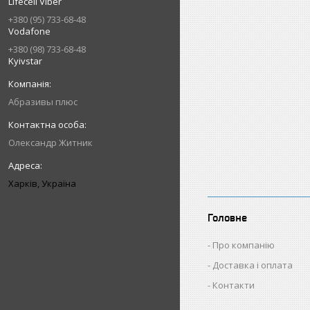
Lifecell Viber
+380 (95) 733-68-48
Vodafone
+380 (98) 733-68-48
Kyivstar
Абразивы плюс
Олександр Житник
Харків, Україна
Головне
Про компанію
Доставка і оплата
Контакти