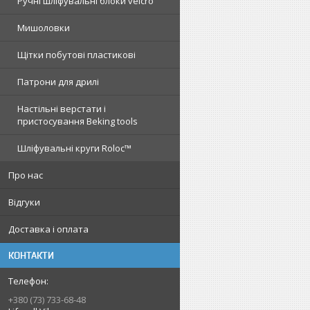
Ручні шліфувальні блоки velcro
Мишоловки
Щітки побутові пластикові
Патрони для дрилі
Настільні верстати і
пристосування Beking tools
Шліфувальні круги Roloc™
Про нас
Відгуки
Доставка і оплата
КОНТАКТИ
+380 (73) 733-68-48