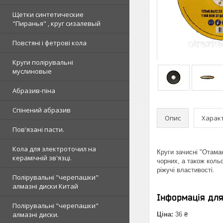
Щетки синтетические
"Пиранья" , круг сизалевый
Повстяні і фетрові кола
Круги полірувальні
муслиновые
Абразив-піна
Спінений абразив
Опис
Харак
Пов'язані пасти.
Кола для электроточил на
Круги зачисні "Отаман
керамічній зв'язці.
чорних, а також кольо
ріжучі властивості.
Полірувальні "черепашки"
алмазні диски Китай
Інформація дл
Полірувальні "черепашки"
алмазні диски.
Ціна:
36 ₴