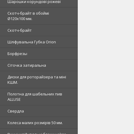
Шарошки корундові рожеві
Скотч-брайт в обоймі
Ø120х100 мм.
Скотч-брайт
Шліфувальна Губка Orion
Борфрезы
Сіточка затиральна
Диски для роторайзера та міні
КШМ.
Полотна для шабельних пив
ALLUSE
Свердла
Колеса малих розмірів 50 мм.