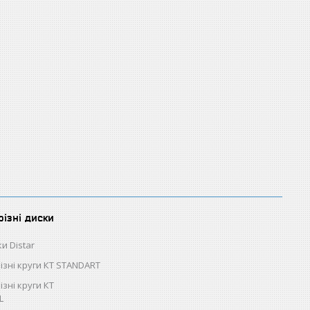
різні диски
и Distar
різні круги КТ STANDART
ізні круги КТ
L