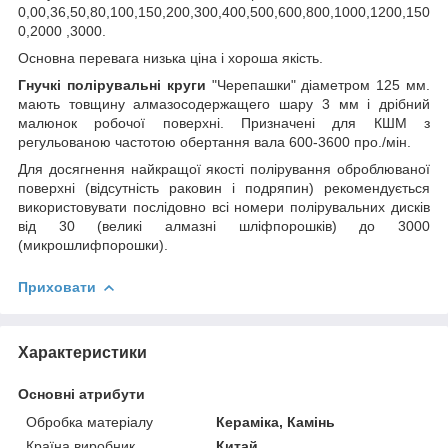
0,00,36,50,80,100,150,200,300,400,500,600,800,1000,1200,150
0,2000 ,3000.
Основна перевага низька ціна і хороша якість.
Гнучкі полірувальні круги
"Черепашки" діаметром 125 мм.
мають товщину алмазосодержащего шару 3 мм і дрібний
малюнок робочої поверхні. Призначені для КШМ з
регульованою частотою обертання вала 600-3600 про./мін.
Для досягнення найкращої якості полірування оброблюваної
поверхні (відсутність раковин і подряпин) рекомендується
використовувати послідовно всі номери полірувальних дисків
від 30 (великі алмазні шліфпорошків) до 3000
(микрошлифпорошки).
Приховати
Характеристики
Основні атрибути
Обробка матеріалу
Кераміка, Камінь
Країна виробник
Китай