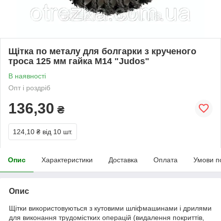
Щітка по металу для болгарки з крученого
троса 125 мм гайка М14 "Judos"
В наявності
Опт і роздріб
136,30
₴
124,10 ₴
від 10 шт.
Опис
Характеристики
Доставка
Оплата
Умови п
Опис
Щітки використовуються з кутовими шліфмашинами і дрилями
для виконання трудомістких операцій (видалення покриттів,