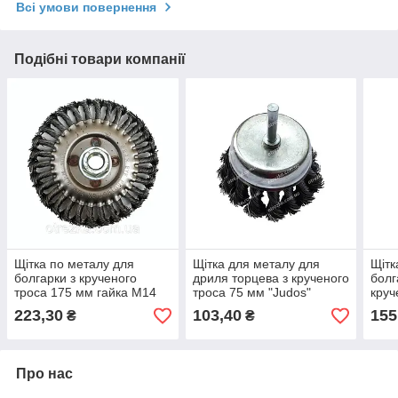
Всі умови повернення
Подібні товари компанії
Щітка по металу для
Щітка для металу для
Щітк
болгарки з крученого
дриля торцева з крученого
болг
троса 175 мм гайка М14
троса 75 мм "Judos"
круч
"Judos"
"EA
223,30
103,40
155
₴
₴
Про нас