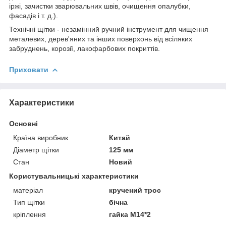
іржі, зачистки зварювальних швів, очищення опалубки,
фасадів і т. д.).
Технічні щітки - незамінний ручний інструмент для чищення
металевих, дерев'яних та інших поверхонь від всіляких
забруднень, корозії, лакофарбових покриттів.
Приховати
Характеристики
Основні
Країна виробник
Китай
Діаметр щітки
125 мм
Стан
Новий
Користувальницькі характеристики
матеріал
кручений трос
Тип щітки
бічна
кріплення
гайка М14*2