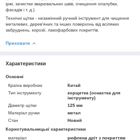
іржі, зачистки зварювальних швів, очищення опалубки,
фасадів і т. д.).
Технічні щітки - незамінний ручний інструмент для чищення
металевих, дерев'яних та інших поверхонь від всіляких
забруднень, корозії, лакофарбових покриттів.
Приховати
Характеристики
Основні
Країна виробник
Китай
Тип інструменту
корщетка (оснастка для
інструменту)
Діаметр щітки
125 мм
Матеріал ручки
метал
Стан
Новий
Користувальницькі характеристики
матеріал
рифлена дріт з покриттям