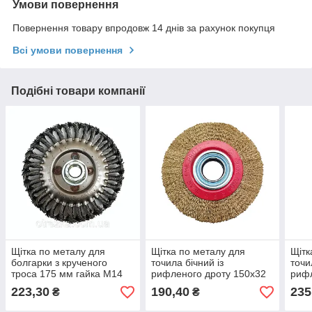
Умови повернення
Повернення товару впродовж 14 днів за рахунок покупця
Всі умови повернення
Подібні товари компанії
Щітка по металу для
Щітка по металу для
Щітк
болгарки з крученого
точила бічний із
точи
троса 175 мм гайка М14
рифленого дроту 150х32
рифл
"Judos"
мм "EAGLE"
мм 
223,30
190,40
235
₴
₴