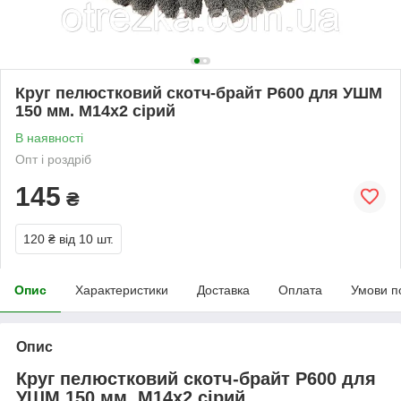
Круг пелюстковий скотч-брайт P600 для УШМ
150 мм. М14х2 сірий
В наявності
Опт і роздріб
145
₴
120 ₴
від 10 шт.
Опис
Характеристики
Доставка
Оплата
Умови п
Опис
Круг пелюстковий скотч-брайт P600 для
УШМ 150 мм. М14х2 сірий