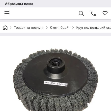
Абразивы плюс
Товари та послуги
Скотч-брайт
Круг пелюстковий ск