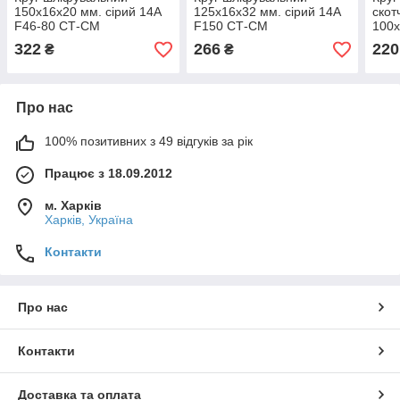
150х16х20 мм. сірий 14А
125х16х32 мм. сірий 14А
скот
F46-80 СТ-СМ
F150 СТ-СМ
100х
(електрокорунд)
(електрокорунд)
322
266
220
₴
₴
Про нас
100% позитивних з 49 відгуків за рік
Працює з 18.09.2012
м. Харків
Харків, Україна
Контакти
Про нас
Контакти
Доставка та оплата