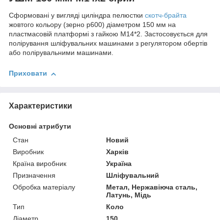
Сформовані у вигляді циліндра пелюстки
скотч-брайта
жовтого кольору (зерно р600) діаметром 150 мм на
пластмасовій платформі з гайкою М14*2. Застосовується для
полірування шліфувальних машинами з регулятором обертів
або полірувальними машинами.
Приховати
Характеристики
Основні атрибути
Стан
Новий
Виробник
Харків
Країна виробник
Україна
Призначення
Шліфувальний
Обробка матеріалу
Метал, Нержавіюча сталь,
Латунь, Мідь
Тип
Коло
Діаметр
150