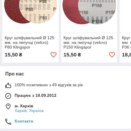
Круг шліфувальний Ø 125
Круг шліфувальний Ø 125
Круг
мм. на липучці (velcro)
мм. на липучці (velcro)
мм. 
P80 Klingspor
P150 Klingspor
P36 
15,50
15,50
18,
₴
₴
Про нас
100% позитивних з 49 відгуків за рік
Працює з 18.09.2012
м. Харків
Харків, Україна
Контакти