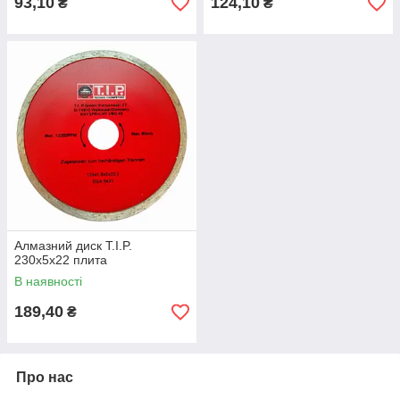
93,10
124,10
₴
₴
Алмазний диск T.I.P.
230х5х22 плита
В наявності
189,40
₴
Про нас