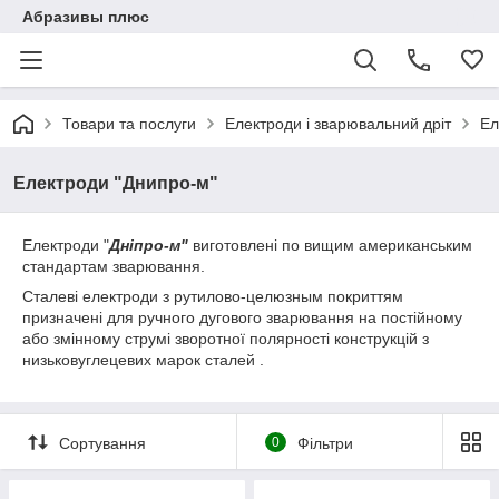
Абразивы плюс
Товари та послуги
Електроди і зварювальний дріт
Ел
Електроди "Днипро-м"
Електроди "
Дніпро-м"
виготовлені по вищим американським
стандартам зварювання.
Сталеві електроди з рутилово-целюзным покриттям
призначені для ручного дугового зварювання на постійному
або змінному струмі зворотної полярності конструкцій з
низьковуглецевих марок сталей .
Сортування
0
Фільтри