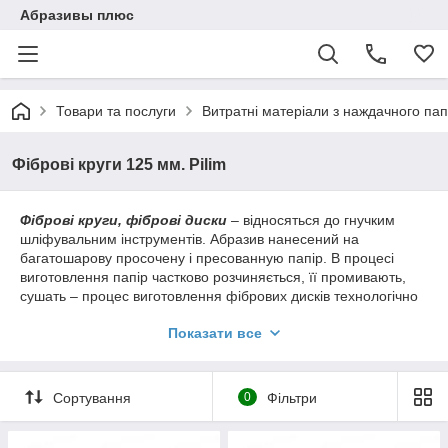
Абразивы плюс
Товари та послуги
Витратні матеріали з наждачного пап
Фіброві круги 125 мм. Pilim
Фіброві круги, фіброві диски
– відносяться до гнучким
шліфувальним інструментів. Абразив нанесений на
багатошарову просочену і пресованную папір. В процесі
виготовлення папір частково розчиняється, її промивають,
сушать – процес виготовлення фібрових дисків технологічно
досить складний. Фибровая основа має ряд переваг перед
Показати все
звичайною паперової та текстильної – вона володіє дуже
високим опором на розрив і низький коефіцієнт розтягування.
Це дозволяє працювати фіброві колами на вкрай агресивних
операціях, в тому числі при обробці крайок металу.
Сортування
0
Фільтри